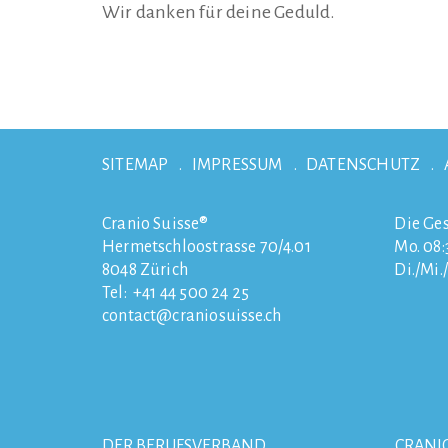
Wir danken für deine Geduld.
SITEMAP
IMPRESSUM
DATENSCHUTZ
Cranio Suisse®
Die Ges
Hermetschloostrasse 70/4.01
Mo. 08:3
8048
Zürich
Di./Mi.
Tel:
+41 44 500 24 25
contact
craniosuisse.ch
DER BERUFSVERBAND
CRANI