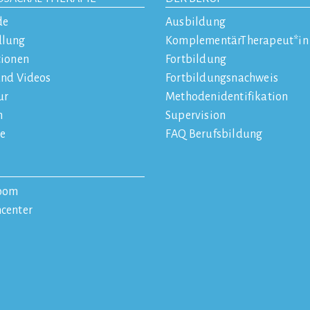
de
Ausbildung
dlung
KomplementärTherapeut*in
tionen
Fortbildung
und Videos
Fortbildungsnachweis
ur
Methodenidentifikation
n
Supervision
e
FAQ Berufsbildung
oom
center