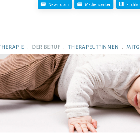
Newsroom
Mediencenter
Fachko
THERAPIE
DER BERUF
THERAPEUT*INNEN
MITG