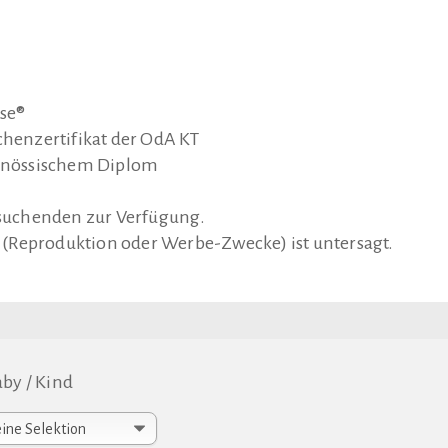
sse®
henzertifikat der OdA KT
enössischem Diplom
atsuchenden zur Verfügung.
(Reproduktion oder Werbe-Zwecke) ist untersagt.
by / Kind