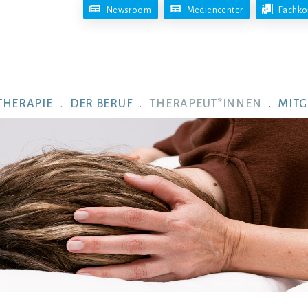
Newsroom
Mediencenter
Fachko
THERAPIE
DER BERUF
THERAPEUT*INNEN
MITG