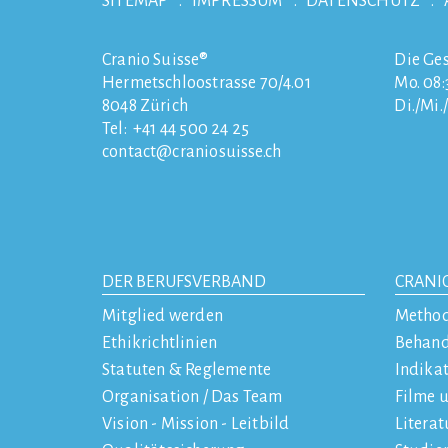
SITEMAP
IMPRESSUM
DATENSCHUTZ
Cranio Suisse®
Die Ges
Hermetschloostrasse 70/4.01
Mo. 08:3
8048
Zürich
Di./Mi.
Tel:
+41 44 500 24 25
contact
craniosuisse.ch
DER BERUFSVERBAND
CRANI
Mitglied werden
Metho
Ethikrichtlinien
Behan
Statuten & Reglemente
Indika
Organisation / Das Team
Filme 
Vision - Mission - Leitbild
Literat