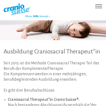
Zur
Direkt
Direkt
Kontakt
Sitemap
Suche
Direkt
Startseite
zur
zum
(Accesskey
(Accesskey
(Accesskey
zur
Nav
(Accesskey
Hauptnavigation
Inhalt
3)
4)
5)
Sprachumschaltung
ein-
0)
(Accesskey
(Accesskey
(Accesskey
1)
2)
6)
Ausbildung
Craniosacral
Therapeut*in
Seit 2015 ist die Methode Craniosacral Therapie Teil des
Berufs der KomplementärTherapie.
Die Kompetenzen werden in einer mehrjährigen,
berufsbegleitenden Ausbildung erworben.
Es gibt drei Berufsabschlüsse:
Craniosacral Therapeut*in Cranio Suisse®:
Nach bestandener Abschlussprüfung erhält die*der