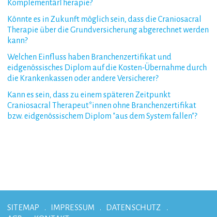
KomplementärTherapie?
Könnte
es
in
Zukunft
möglich
sein,
dass
die
Craniosacral
Therapie
über
die
Grundversicherung
abgerechnet
werden
kann?
Welchen
Einfluss
haben
Branchenzertifikat
und
eidgenössisches
Diplom
auf
die
Kosten-Übernahme
durch
die
Krankenkassen
oder
andere
Versicherer?
Kann
es
sein,
dass
zu
einem
späteren
Zeitpunkt
Craniosacral
Therapeut*innen
ohne
Branchenzertifikat
bzw.
eidgenössischem
Diplom
"aus
dem
System
fallen"?
SITEMAP
IMPRESSUM
DATENSCHUTZ