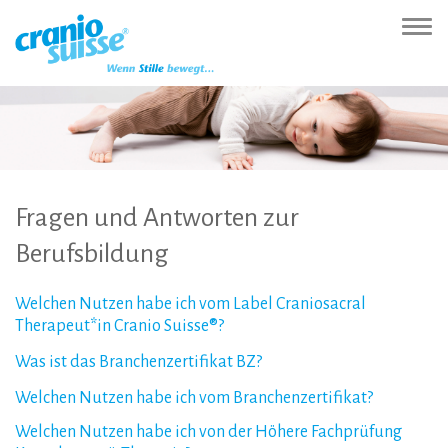
Zur
Direkt
Direkt
Kontakt
Sitemap
Suche
Direkt
Startseite
zur
zum
(Accesskey
(Accesskey
(Accesskey
zur
Nav
(Accesskey
Hauptnavigation
Inhalt
3)
4)
5)
Sprachumschaltung
ein-
0)
(Accesskey
(Accesskey
(Accesskey
1)
2)
6)
Fragen
und
Antworten
zur
Berufsbildung
Welchen
Nutzen
habe
ich
vom
Label
Craniosacral
Therapeut*in
Cranio
Suisse®?
Was
ist
das
Branchenzertifikat
BZ?
Welchen
Nutzen
habe
ich
vom
Branchenzertifikat?
Welchen
Nutzen
habe
ich
von
der
Höhere
Fachprüfung