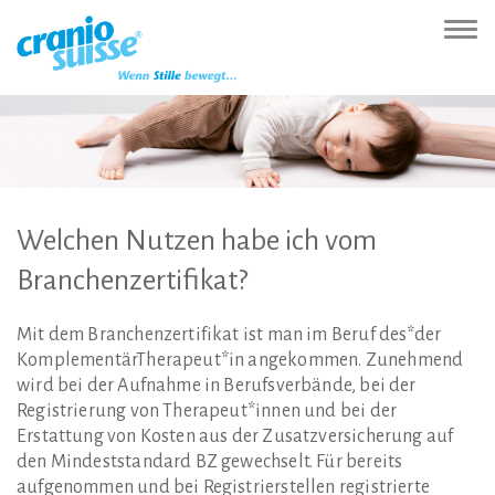
Zur
Direkt
Direkt
Kontakt
Sitemap
Suche
Direkt
Startseite
zur
zum
(Accesskey
(Accesskey
(Accesskey
zur
Nav
(Accesskey
Hauptnavigation
Inhalt
3)
4)
5)
Sprachumschaltung
ein-
0)
(Accesskey
(Accesskey
(Accesskey
1)
2)
6)
Welchen
Nutzen
habe
ich
vom
Branchenzertifikat?
Mit dem Branchenzertifikat ist man im Beruf des*der
KomplementärTherapeut*in angekommen. Zunehmend
wird bei der Aufnahme in Berufsverbände, bei der
Registrierung von Therapeut*innen und bei der
Erstattung von Kosten aus der Zusatzversicherung auf
den Mindeststandard BZ gewechselt. Für bereits
aufgenommen und bei Registrierstellen registrierte