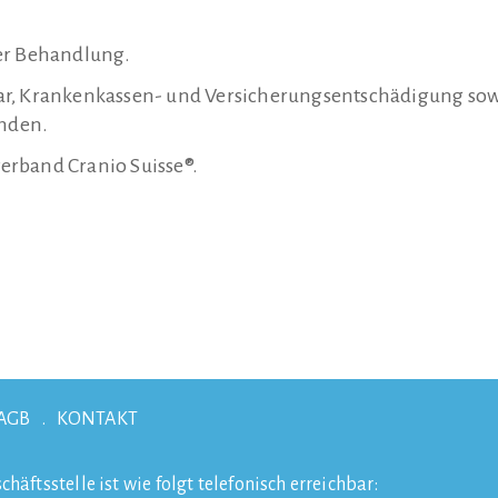
er Behandlung.
ar, Krankenkassen- und Versicherungsentschädigung so
nden.
erband Cranio Suisse®.
AGB
KONTAKT
chäftsstelle ist wie folgt telefonisch erreichbar: