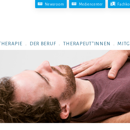
Newsroom
Mediencenter
Fachko
THERAPIE
DER BERUF
THERAPEUT*INNEN
MITG