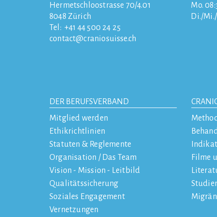
Hermetschloostrasse 70/4.01
Mo. 08:3
8048
Zürich
Di./Mi.
Tel:
+41 44 500 24 25
contact
craniosuisse.ch
DER BERUFSVERBAND
CRANI
Mitglied werden
Metho
Ethikrichtlinien
Behan
Statuten & Reglemente
Indika
Organisation / Das Team
Filme 
Vision - Mission - Leitbild
Literat
Qualitätssicherung
Studie
Soziales Engagement
Migrän
Vernetzungen