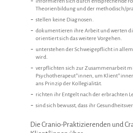
informieren sich durch entsprechende Fo
Theorienbildung und der methodisch/pra
stellen keine Diagnosen.
dokumentieren ihre Arbeit und werten d
orientiert sich das weitere Vorgehen.
unterstehen der Schweigepflicht in alle
wird.
verpflichten sich zur Zusammenarbeit mi
Psychotherapeut*innen, um Klient*innen 
ans Prinzip der Kollegialität.
richten ihr Entgelt nach der erbrachten L
sind sich bewusst, dass ihr Gesundheitsv
Die Cranio-Praktizierenden und Cr