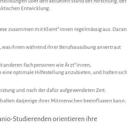
rtbildungen über den aktuellen Stand der Forschung, der
ktischen Entwicklung.
iese zusammen mit Klient*innen regelmässig aus. Daran
m, was ihnen während ihrer Berufsausübung anvertraut
t anderen Fachpersonen wie Ärzt*innen,
eine optimale Hilfestellung anzubieten, und halten sic
eistung und nach der dafür aufgewendeten Zeit.
erhalten dasjenige ihrer Mitmenschen beeinflussen kann.
anio-Studierenden orientieren ihre