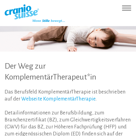
Zur
Direkt
Direkt
Kontakt
Sitemap
Suche
Direkt
Startseite
zur
zum
(Accesskey
(Accesskey
(Accesskey
zur
Nav
(Accesskey
Hauptnavigation
Inhalt
3)
4)
5)
Sprachumschaltung
ein-
0)
(Accesskey
(Accesskey
(Accesskey
1)
2)
6)
Der
Weg
zur
KomplementärTherapeut*in
Das Berufsfeld KomplementärTherapie ist beschrieben
auf der
Webseite KomplementärTherapie
.
Detailinformationen zur Berufsbildung, zum
Branchenzertifikat (BZ), zum Gleichwertigkeitsverfahren
(GWV) für das BZ, zur Höheren Fachprüfung (HFP) und
zum eidgenössischen Diplom (ED) finden sich auf der