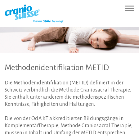
Zur
Direkt
Direkt
Kontakt
Sitemap
Suche
Direkt
Startseite
zur
zum
(Accesskey
(Accesskey
(Accesskey
zur
Nav
(Accesskey
Hauptnavigation
Inhalt
3)
4)
5)
Sprachumschaltung
ein-
0)
(Accesskey
(Accesskey
(Accesskey
1)
2)
6)
Methodenidentifikation
METID
Die Methodenidentifikation (METID) definiert in der
Schweiz verbindlich die Methode Craniosacral Therapie.
Sie enthält unter anderem die methodenspezifischen
Kenntnisse, Fähigkeiten und Haltungen.
Die von der OdA KT akkreditierten Bildungsgänge in
KomplementärTherapie, Methode Craniosacral Therapie,
müssen in Inhalt und Umfang der METID entsprechen.