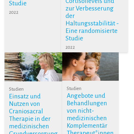
Cortisollevels und
Studie
zur Verbesserung
2022
der
Haltungsstabilität -
Eine randomisierte
Studie
2022
Studien
Studien
Angebote und
Einsatz und
Behandlungen
Nutzen von
von nicht-
Craniosacral
medizinischen
Therapie in der
Komplementär
medizinischen
Therapeut*innen
Grundversorgung