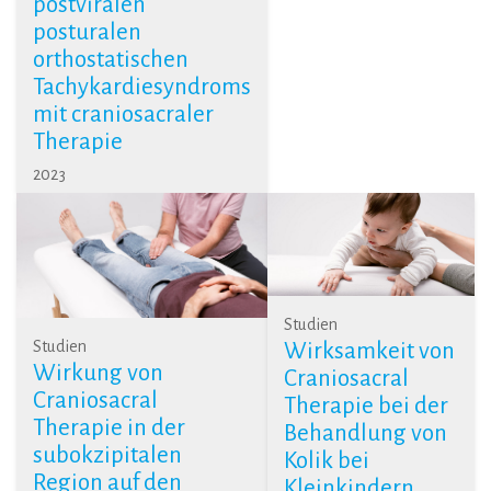
postviralen
posturalen
orthostatischen
Tachykardiesyndroms
mit craniosacraler
Therapie
2023
Studien
Studien
Wirksamkeit von
Wirkung von
Craniosacral
Craniosacral
Therapie bei der
Therapie in der
Behandlung von
subokzipitalen
Kolik bei
Region auf den
Kleinkindern