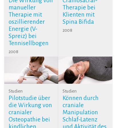
Die Wirkung von
Craniosacral-
manueller
Therapie bei
Therapie mit
Klienten mit
oszillierender
Spina Bifida
Energie (V-
2008
Spreiz) bei
Tennisellbogen
2008
Studien
Studien
Pilotstudie über
Können durch
die Wirkung von
craniale
cranialer
Manipulation
Osteopathie bei
Schlaf-Latenz
kindlichen
und Aktivität des