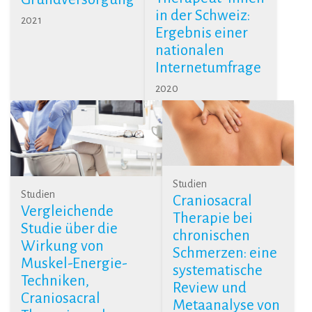
in der Schweiz:
2021
Ergebnis einer
nationalen
Internetumfrage
2020
Studien
Studien
Craniosacral
Vergleichende
Therapie bei
Studie über die
chronischen
Wirkung von
Schmerzen: eine
Muskel-Energie-
systematische
Techniken,
Review und
Craniosacral
Metaanalyse von