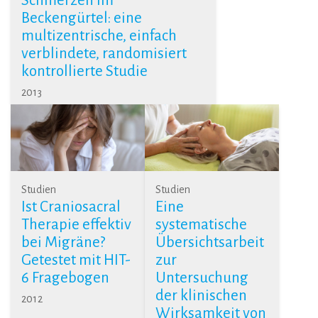
Schmerzen im
Beckengürtel: eine
multizentrische, einfach
verblindete, randomisiert
kontrollierte Studie
2013
Studien
Studien
Ist Craniosacral
Eine
Therapie effektiv
systematische
bei Migräne?
Übersichtsarbeit
Getestet mit HIT-
zur
6 Fragebogen
Untersuchung
der klinischen
2012
Wirksamkeit von