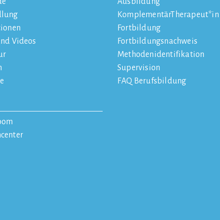
de
Ausbildung
dlung
KomplementärTherapeut*in
tionen
Fortbildung
und Videos
Fortbildungsnachweis
ur
Methodenidentifikation
n
Supervision
e
FAQ Berufsbildung
oom
center