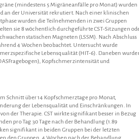
gräne (mindestens 5 Migräneanfälle pro Monat) wurden 
 an der Universität rekrutiert. Nach einer klinischen
rtphase wurden die Teilnehmenden in zwei Gruppen
ielten sie 8 wöchentlich durchgeführte CST-Sitzungen od
schwachen statischen Magneten (LSSM). Nach Abschluss
ährend 4 Wochen beobachtet. Untersucht wurde
merzspezifische Lebensqualität (HIT-6). Daneben wurde
ASFragebogen), Kopfschmerzintensität und
im Schnitt über 14 Kopfschmerztage pro Monat,
erung der Lebensqualität und Einschränkungen. In
on der Therapie. CST wirkte signifikant besser in Bezug
nden pro Tag 30 Tage nach der Behandlung (1.89
en signifikant in beiden Gruppen bei der letzten
hen den Gruppen. 4 Wochen nach der Behandlung