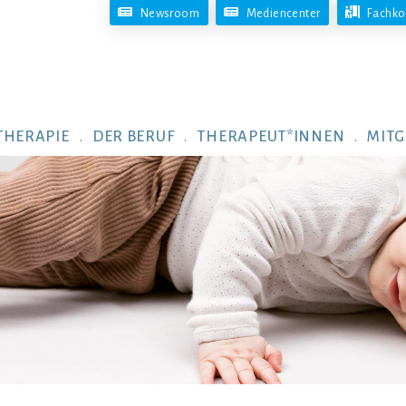
Newsroom
Mediencenter
Fachko
THERAPIE
DER BERUF
THERAPEUT*INNEN
MITG