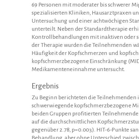
69 Personen mit moderater bis schwerer Mi
spezialisierten Kliniken, Hausarztpraxen und
Untersuchung und einer achtwöchigen Sta
unterteilt. Neben der Standardtherapie erh
Kontrollbehandlungen mit inaktiven oder 
der Therapie wurden die Teilnehmenden w
Häufigkeit der Kopfschmerzen und kopfsch
kopfschmerzbezogene Einschränkung (MID
Medikamenteneinnahme untersucht.
Ergebnis
Zu Beginn berichteten die Teilnehmenden 
schwerwiegende kopfschmerzbezogene Mind
beiden Gruppen profitierten Teilnehmende v
auf die durchschnittlichen Kopfschmerzstu
gegenüber 2.78, p=0.003). HIT-6-Punkte sank
Behandlung, aber ohne Unterschied zwisc