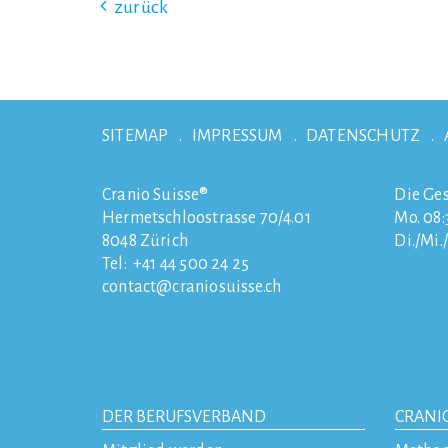
zurück
SITEMAP
IMPRESSUM
DATENSCHUTZ
Cranio Suisse®
Die Ges
Hermetschloostrasse 70/4.01
Mo. 08:3
8048
Zürich
Di./Mi.
Tel:
+41 44 500 24 25
contact
craniosuisse.ch
DER BERUFSVERBAND
CRANI