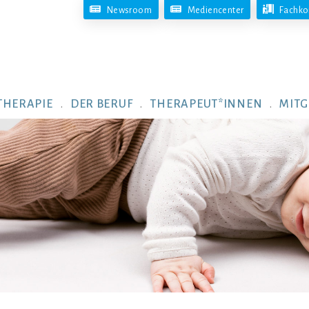
Newsroom
Mediencenter
Fachko
THERAPIE
DER BERUF
THERAPEUT*INNEN
MITG