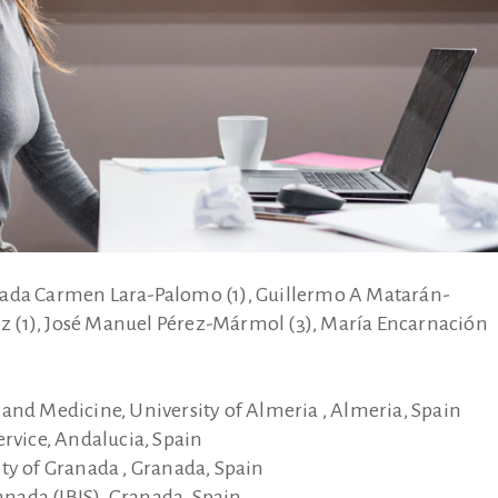
lada Carmen Lara-Palomo (1), Guillermo A Matarán-
 (1), José Manuel Pérez-Mármol (3), María Encarnación
and Medicine, University of Almeria , Almeria, Spain
ervice, Andalucia, Spain
ty of Granada , Granada, Spain
ranada (IBIS), Granada, Spain