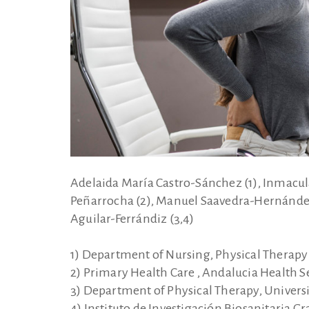
Adelaida María Castro-Sánchez (1), Inmacu
Peñarrocha (2), Manuel Saavedra-Hernández
Aguilar-Ferrándiz (3,4)
1) Department of Nursing, Physical Therapy 
2) Primary Health Care , Andalucia Health S
3) Department of Physical Therapy, Universi
4) Instituto de Investigación Biosanitaria G