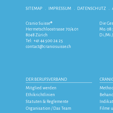
SITEMAP
IMPRESSUM
DATENSCHUTZ
Cranio Suisse®
Die Ges
Hermetschloostrasse 70/4.01
Mo. 08:3
8048
Zürich
Di./Mi.
Tel:
+41 44 500 24 25
contact
craniosuisse.ch
DER BERUFSVERBAND
CRANI
Mitglied werden
Metho
Ethikrichtlinien
Behan
Statuten & Reglemente
Indika
Organisation / Das Team
Filme 