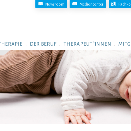
Newsroom
Mediencenter
Fachko
THERAPIE
DER BERUF
THERAPEUT*INNEN
MITG