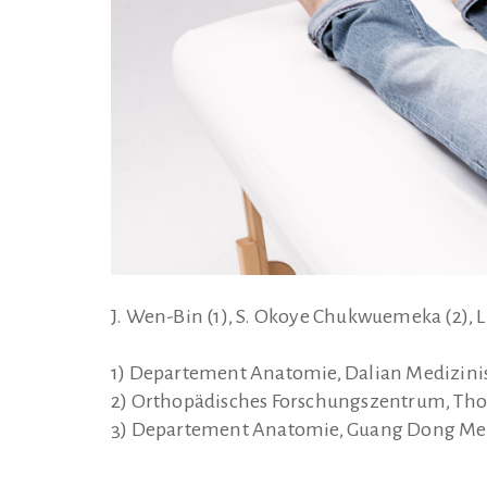
J. Wen-Bin (1), S. Okoye Chukwuemeka (2), L.
1) Departement Anatomie, Dalian Medizinisc
2) Orthopädisches Forschungszentrum, Thong
3) Departement Anatomie, Guang Dong Medi