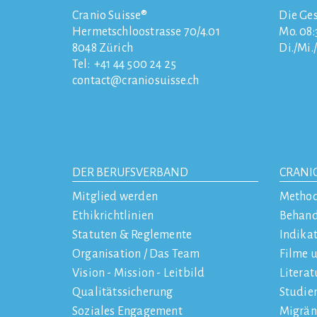
Cranio Suisse®
Die Ges
Hermetschloostrasse 70/4.01
Mo. 08:3
8048
Zürich
Di./Mi.
Tel:
+41 44 500 24 25
contact
craniosuisse.ch
DER BERUFSVERBAND
CRANI
Mitglied werden
Metho
Ethikrichtlinien
Behan
Statuten & Reglemente
Indika
Organisation / Das Team
Filme 
Vision - Mission - Leitbild
Literat
Qualitätssicherung
Studie
Soziales Engagement
Migrän