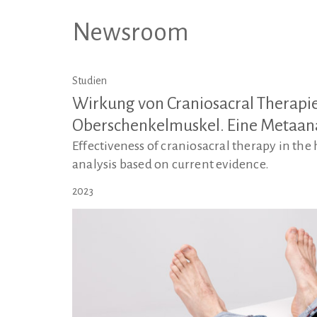
Newsroom
Studien
Wirkung von Craniosacral Therapie
Oberschenkelmuskel. Eine Metaana
Effectiveness of craniosacral therapy in t
analysis based on current evidence.
2023