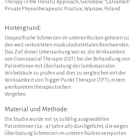
Therapy in the Holistic Approach, Sierosław; ”Calvamed”
Private Physiotherapeutic Practice, Warsaw, Poland
Hintergrund:
Unspezifische Schmerzen im unteren Rücken gehören zu
den weit verbreiteten muskuloskelettalen Beschwerden.
Das Ziel dieser Untersuchung war es, die Wirksamkeit
von Craniosacral Therapie (CST) bei der Behandlung von
PatientInnen mit Überlastung der lumbosacralen
Wirbelsäule zu prüfen und dies zu vergleichen mit der
Wirksamkeit von Trigger Punkt Therapie (TPT), einem
anerkannten therapeutischen
Vorgehen.
Material
und
Methode:
Die Studie wurde mit 55 zufällig ausgewählten
PatientInnen (24 - 47 Jahre alt) durchgeführt, die wegen
Überlastung Schmerzen im unteren Rücken verspürten.