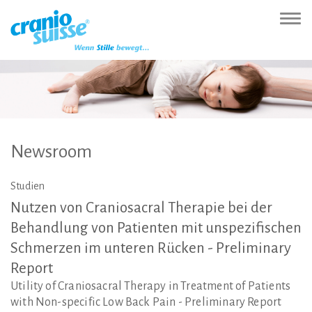
Zur
Direkt
Direkt
Kontakt
Sitemap
Suche
Direkt
Startseite
zur
zum
(Accesskey
(Accesskey
(Accesskey
zur
Nav
(Accesskey
Hauptnavigation
Inhalt
3)
4)
5)
Sprachumschaltung
ein-
0)
(Accesskey
(Accesskey
(Accesskey
1)
2)
6)
Newsroom
Studien
Nutzen
von
Craniosacral
Therapie
bei
der
Behandlung
von
Patienten
mit
unspezifischen
Schmerzen
im
unteren
Rücken
-
Preliminary
Report
Utility of Craniosacral Therapy in Treatment of Patients
with Non-specific Low Back Pain - Preliminary Report