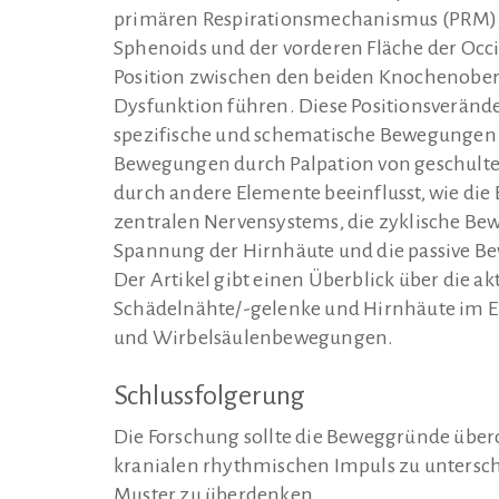
primären Respirationsmechanismus (PRM), 
Sphenoids und der vorderen Fläche der Occi
Position zwischen den beiden Knochenoberf
Dysfunktion führen. Diese Positionsverän
spezifische und schematische Bewegungen
Bewegungen durch Palpation von geschulte
durch andere Elemente beeinflusst, wie d
zentralen Nervensystems, die zyklische Bew
Spannung der Hirnhäute und die passive 
Der Artikel gibt einen Überblick über die a
Schädelnähte/-gelenke und Hirnhäute im E
und Wirbelsäulenbewegungen.
Schlussfolgerung
Die Forschung sollte die Beweggründe übe
kranialen rhythmischen Impuls zu untersch
Muster zu überdenken.