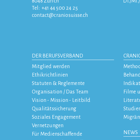
8048
Zürich
Di./Mi.
Tel:
+41 44 500 24 25
contact
craniosuisse.ch
DER BERUFSVERBAND
CRANI
Mitglied werden
Metho
Ethikrichtlinien
Behan
Statuten & Reglemente
Indika
Organisation / Das Team
Filme 
Vision - Mission - Leitbild
Literat
Qualitätssicherung
Studie
Soziales Engagement
Migrän
Vernetzungen
NEWS
Für Medienschaffende