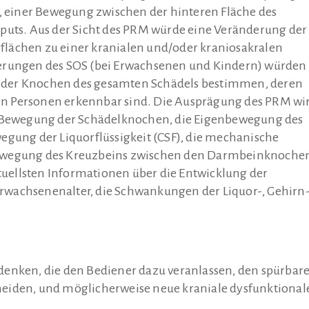
einer Bewegung zwischen der hinteren Fläche des
puts. Aus der Sicht des PRM würde eine Veränderung der
lächen zu einer kranialen und/oder kraniosakralen
derungen des SOS (bei Erwachsenen und Kindern) würden
 der Knochen des gesamten Schädels bestimmen, deren
n Personen erkennbar sind. Die Ausprägung des PRM wi
ie Bewegung der Schädelknochen, die Eigenbewegung des
egung der Liquorflüssigkeit (CSF), die mechanische
Bewegung des Kreuzbeins zwischen den Darmbeinknoche
ktuellsten Informationen über die Entwicklung der
rwachsenenalter, die Schwankungen der Liquor-, Gehirn
rdenken, die den Bediener dazu veranlassen, den spürbar
eiden, und möglicherweise neue kraniale dysfunktional