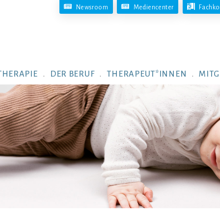
Newsroom
Mediencenter
Fachko
THERAPIE
DER BERUF
THERAPEUT*INNEN
MITG