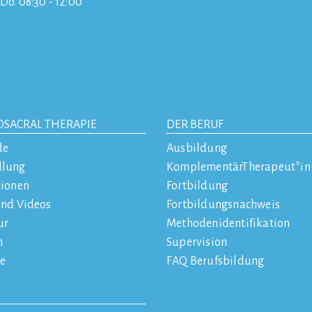
/Do. 08:30 - 12:00
OSACRAL THERAPIE
DER BERUF
de
Ausbildung
dlung
KomplementärTherapeut*in
tionen
Fortbildung
und Videos
Fortbildungsnachweis
ur
Methodenidentifikation
n
Supervision
e
FAQ Berufsbildung