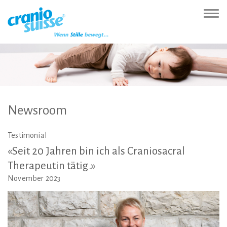
Zur
Direkt
Direkt
Kontakt
Sitemap
Suche
Direkt
Startseite
zur
zum
(Accesskey
(Accesskey
(Accesskey
zur
Nav
(Accesskey
Hauptnavigation
Inhalt
3)
4)
5)
Sprachumschaltung
ein-
0)
(Accesskey
(Accesskey
(Accesskey
1)
2)
6)
Newsroom
Testimonial
«Seit
20
Jahren
bin
ich
als
Craniosacral
Therapeutin
tätig.»
November 2023