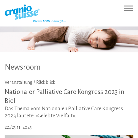
Zur
Direkt
Direkt
Kontakt
Sitemap
Suche
Direkt
Startseite
zur
zum
(Accesskey
(Accesskey
(Accesskey
zur
Nav
(Accesskey
Hauptnavigation
Inhalt
3)
4)
5)
Sprachumschaltung
ein-
0)
(Accesskey
(Accesskey
(Accesskey
1)
2)
6)
Newsroom
Veranstaltung / Rückblick
Nationaler
Palliative
Care
Kongress
2023
in
Biel
Das Thema vom Nationalen Palliative Care Kongress
2023 lautete: «Gelebte Vielfalt».
22./23.11. 2023