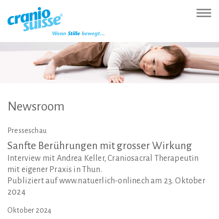
Zur
Direkt
Direkt
Kontakt
Sitemap
Suche
Direkt
Startseite
zur
zum
(Accesskey
(Accesskey
(Accesskey
zur
Nav
(Accesskey
Hauptnavigation
Inhalt
3)
4)
5)
Sprachumschaltung
ein-
0)
(Accesskey
(Accesskey
(Accesskey
1)
2)
6)
Newsroom
Presseschau
Sanfte
Berührungen
mit
grosser
Wirkung
Interview mit Andrea Keller, Craniosacral Therapeutin
mit eigener Praxis in Thun.
Publiziert auf www.natuerlich-online.ch am 23. Oktober
2024
Oktober 2024