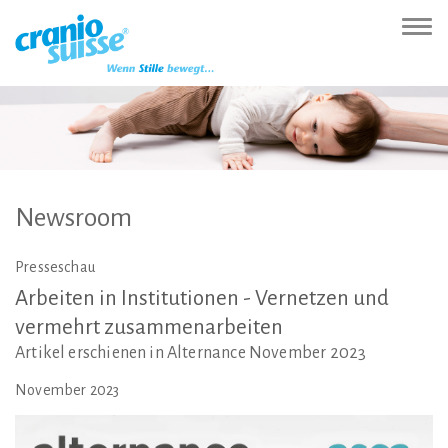
Zur
Direkt
Direkt
Kontakt
Sitemap
Suche
Direkt
Startseite
zur
zum
(Accesskey
(Accesskey
(Accesskey
zur
Nav
(Accesskey
Hauptnavigation
Inhalt
3)
4)
5)
Sprachumschaltung
ein-
0)
(Accesskey
(Accesskey
(Accesskey
1)
2)
6)
Newsroom
Presseschau
Arbeiten
in
Institutionen
-
Vernetzen
und
vermehrt
zusammenarbeiten
Artikel erschienen in Alternance November 2023
November 2023