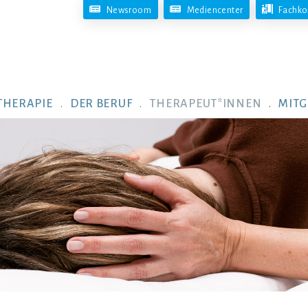
Newsroom
Mediencenter
Fachko
THERAPIE
DER BERUF
THERAPEUT*INNEN
MITG