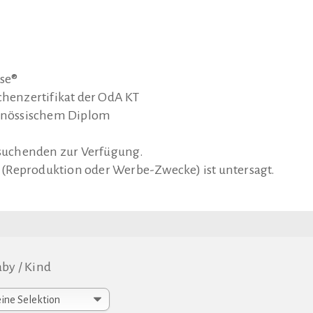
sse®
henzertifikat der OdA KT
enössischem Diplom
atsuchenden zur Verfügung.
(Reproduktion oder Werbe-Zwecke) ist untersagt.
by / Kind