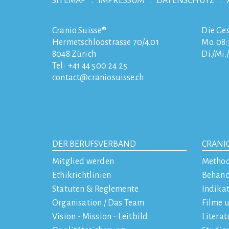
SITEMAP
IMPRESSUM
DATENSCHUTZ
Cranio Suisse®
Die Ges
Hermetschloostrasse 70/4.01
Mo. 08:3
8048
Zürich
Di./Mi.
Tel:
+41 44 500 24 25
contact
craniosuisse.ch
DER BERUFSVERBAND
CRANI
Mitglied werden
Metho
Ethikrichtlinien
Behan
Statuten & Reglemente
Indika
Organisation / Das Team
Filme 
Vision - Mission - Leitbild
Literat