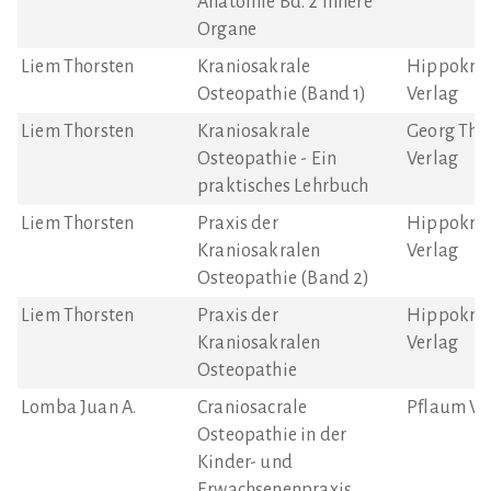
Anatomie Bd. 2 Innere
Organe
Liem Thorsten
Kraniosakrale
Hippokrat
Osteopathie (Band 1)
Verlag
Liem Thorsten
Kraniosakrale
Georg Thi
Osteopathie - Ein
Verlag
praktisches Lehrbuch
Liem Thorsten
Praxis der
Hippokrat
Kraniosakralen
Verlag
Osteopathie (Band 2)
Liem Thorsten
Praxis der
Hippokrat
Kraniosakralen
Verlag
Osteopathie
Lomba Juan A.
Craniosacrale
Pflaum Ve
Osteopathie in der
Kinder- und
Erwachsenenpraxis