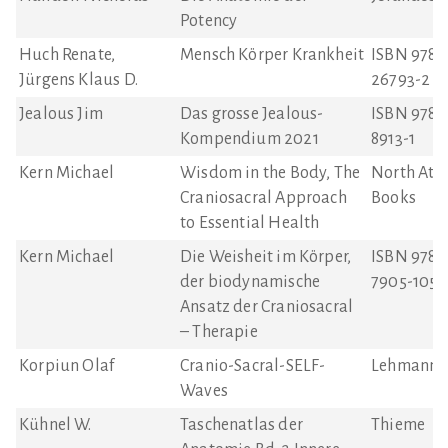
Potency
Huch Renate,
Mensch Körper Krankheit
ISBN 978-
Jürgens Klaus D.
26793-2
Jealous Jim
Das grosse Jealous-
ISBN 978-
Kompendium 2021
8913-1
Kern Michael
Wisdom in the Body, The
North Atla
Craniosacral Approach
Books
to Essential Health
Kern Michael
Die Weisheit im Körper,
ISBN 978-
der biodynamische
7905-1054
Ansatz der Craniosacral
– Therapie
Korpiun Olaf
Cranio-Sacral-SELF-
Lehmanns
Waves
Kühnel W.
Taschenatlas der
Thieme