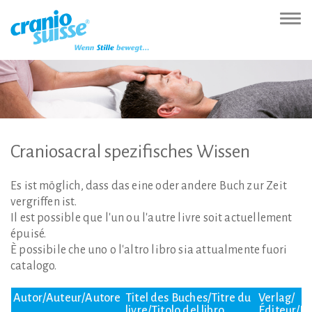
Zur
Direkt
Direkt
Kontakt
Sitemap
Suche
Direkt
Startseite
zur
zum
(Accesskey
(Accesskey
(Accesskey
zur
Nav
(Accesskey
Hauptnavigation
Inhalt
3)
4)
5)
Sprachumschaltung
ein-
0)
(Accesskey
(Accesskey
(Accesskey
1)
2)
6)
Craniosacral
spezifisches
Wissen
Es ist möglich, dass das eine oder andere Buch zur Zeit
vergriffen ist.
Il est possible que l'un ou l'autre livre soit actuellement
épuisé.
È possibile che uno o l'altro libro sia attualmente fuori
catalogo.
Autor/Auteur/Autore
Titel des Buches/Titre du
Verlag/
livre/Titolo del libro
Éditeur/Ed