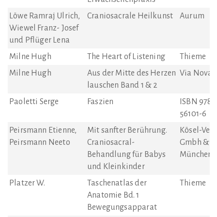
Löwe Ramraj Ulrich,
Craniosacrale Heilkunst
Aurum
Wiewel Franz- Josef
und Pflüger Lena
Milne Hugh
The Heart of Listening
Thieme
Milne Hugh
Aus der Mitte des Herzen
Via Nova 
lauschen Band 1 & 2
Paoletti Serge
Faszien
ISBN 978-
56101-6
Peirsmann Etienne,
Mit sanfter Berührung.
Kösel-Verl
Peirsmann Neeto
Craniosacral-
Gmbh & Co
Behandlung für Babys
München
und Kleinkinder
Platzer W.
Taschenatlas der
Thieme
Anatomie Bd. 1
Bewegungsapparat