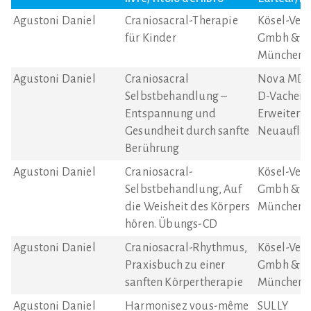
Agustoni Daniel
Craniosacral-Therapie
Kösel-Verl
für Kinder
Gmbh & Co
München
Agustoni Daniel
Craniosacral
Nova MD 
Selbstbehandlung –
D-Vachend
Entspannung und
Erweiterte
Gesundheit durch sanfte
Neuaufla
Berührung
Agustoni Daniel
Craniosacral-
Kösel-Verl
Selbstbehandlung, Auf
Gmbh & Co
die Weisheit des Körpers
München
hören. Übungs-CD
Agustoni Daniel
Craniosacral-Rhythmus,
Kösel-Verl
Praxisbuch zu einer
Gmbh & Co
sanften Körpertherapie
München
Agustoni Daniel
Harmonisez vous-même
SULLY