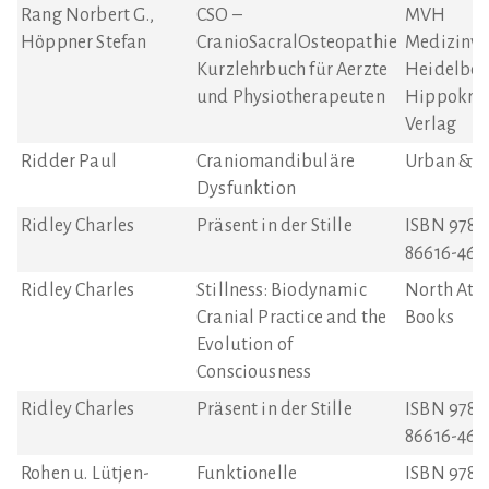
Rang Norbert G.,
CSO –
MVH
Höppner Stefan
CranioSacralOsteopathie
Medizinve
Kurzlehrbuch für Aerzte
Heidelber
und Physiotherapeuten
Hippokrat
Verlag
Ridder Paul
Craniomandibuläre
Urban & F
Dysfunktion
Ridley Charles
Präsent in der Stille
ISBN 978-
86616-462
Ridley Charles
Stillness: Biodynamic
North Atla
Cranial Practice and the
Books
Evolution of
Consciousness
Ridley Charles
Präsent in der Stille
ISBN 978-
86616-462
Rohen u. Lütjen-
Funktionelle
ISBN 978-