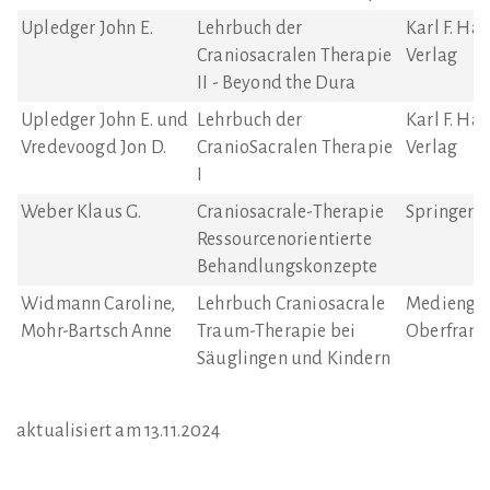
Upledger John E.
Lehrbuch der
Karl F. Ha
Craniosacralen Therapie
Verlag
II - Beyond the Dura
Upledger John E. und
Lehrbuch der
Karl F. Ha
Vredevoogd Jon D.
CranioSacralen Therapie
Verlag
I
Weber Klaus G.
Craniosacrale-Therapie
Springer V
Ressourcenorientierte
Behandlungskonzepte
Widmann Caroline,
Lehrbuch Craniosacrale
Mediengr
Mohr-Bartsch Anne
Traum-Therapie bei
Oberfrank
Säuglingen und Kindern
aktualisiert am 13.11.2024