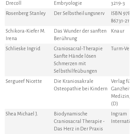
Drecoll
Embryologie
3219-3
Rosenberg Stanley
Der Selbstheilungsnerv
ISBN 978-
86731-211-
Schikora-Kiefer M.
Das Wunder der sanften
Knaur
Irena
Berührung
Schlieske Ingrid
Craniosacral-Therapie
Turm-Verl
Sanfte Hände lösen
Schmerzen mit
Selbsthilfeübungen
Sergueef Nicette
Die Kraniosakrale
Verlag für
Osteopathie bei Kindern
Ganzheitl
Medizin, 
(D)
Shea Michael J.
Biodynamische
Ingram
Craniosacral Therapie -
Internatio
Das Herz in Der Praxis