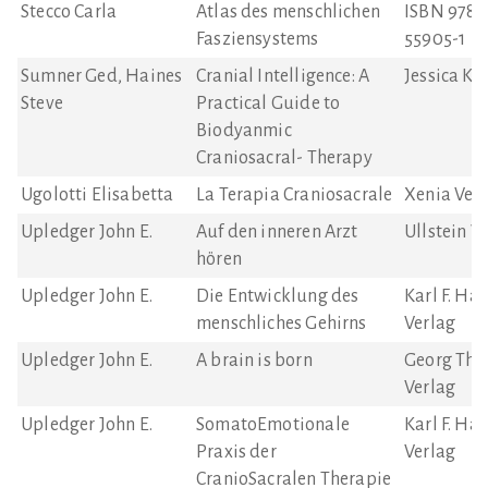
Stecco Carla
Atlas des menschlichen
ISBN 978-
Fasziensystems
55905-1
Sumner Ged, Haines
Cranial Intelligence: A
Jessica Ki
Steve
Practical Guide to
Biodyanmic
Craniosacral- Therapy
Ugolotti Elisabetta
La Terapia Craniosacrale
Xenia Ver
Upledger John E.
Auf den inneren Arzt
Ullstein V
hören
Upledger John E.
Die Entwicklung des
Karl F. Ha
menschliches Gehirns
Verlag
Upledger John E.
A brain is born
Georg Thi
Verlag
Upledger John E.
SomatoEmotionale
Karl F. Ha
Praxis der
Verlag
CranioSacralen Therapie