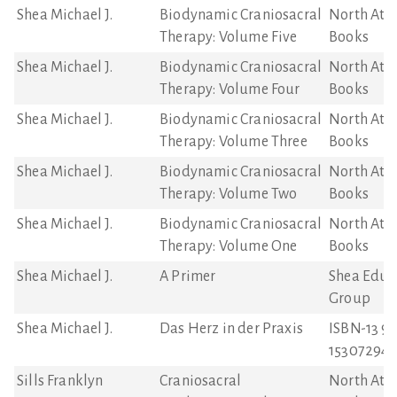
Shea Michael J.
Biodynamic Craniosacral
North Atla
Therapy: Volume Five
Books
Shea Michael J.
Biodynamic Craniosacral
North Atla
Therapy: Volume Four
Books
Shea Michael J.
Biodynamic Craniosacral
North Atla
Therapy: Volume Three
Books
Shea Michael J.
Biodynamic Craniosacral
North Atla
Therapy: Volume Two
Books
Shea Michael J.
Biodynamic Craniosacral
North Atla
Therapy: Volume One
Books
Shea Michael J.
A Primer
Shea Educ
Group
Shea Michael J.
Das Herz in der Praxis
ISBN-13 97
153072946
Sills Franklyn
Craniosacral
North Atla