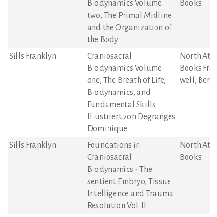
Biodynamics Volume
Books
two, The Primal Midline
and the Organization of
the Body
Sills Franklyn
Craniosacral
North Atla
Biodynamics Volume
Books Frog
one, The Breath of Life,
well, Berk
Biodynamics, and
Fundamental Skills.
Illustriert von Degranges
Dominique
Sills Franklyn
Foundations in
North Atla
Craniosacral
Books
Biodynamics - The
sentient Embryo, Tissue
Intelligence and Trauma
Resolution Vol. II