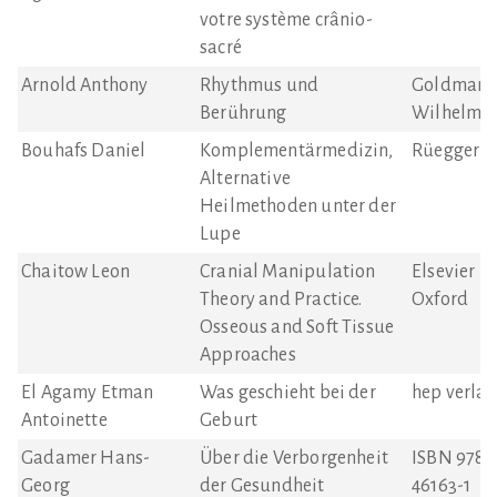
votre système crânio-
sacré
Arnold Anthony
Rhythmus und
Goldman
Berührung
Wilhelm
Bouhafs Daniel
Komplementärmedizin,
Rüegger V
Alternative
Heilmethoden unter der
Lupe
Chaitow Leon
Cranial Manipulation
Elsevier L
Theory and Practice.
Oxford
Osseous and Soft Tissue
Approaches
El Agamy Etman
Was geschieht bei der
hep verlag
Antoinette
Geburt
Gadamer Hans-
Über die Verborgenheit
ISBN 978-3
Georg
der Gesundheit
46163-1