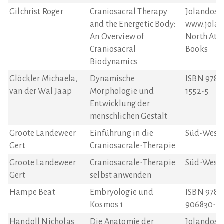
Gilchrist Roger
Craniosacral Therapy
Jolandos V
and the Energetic Body:
www.jolan
An Overview of
North Atla
Craniosacral
Books
Biodynamics
Glöckler Michaela,
Dynamische
ISBN 978-
van der Wal Jaap
Morphologie und
1552-5
Entwicklung der
menschlichen Gestalt
Groote Landeweer
Einführung in die
Süd-West-
Gert
Craniosacrale-Therapie
Groote Landeweer
Craniosacrale-Therapie
Süd-West-
Gert
selbst anwenden
Hampe Beat
Embryologie und
ISBN 978-
Kosmos 1
906830-44
Handoll Nicholas
Die Anatomie der
Jolandos 