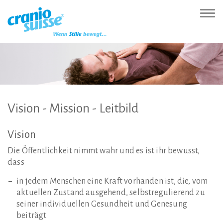
Zur
Direkt
Direkt
Kontakt
Sitemap
Suche
Direkt
Startseite
zur
zum
(Accesskey
(Accesskey
(Accesskey
zur
Nav
(Accesskey
Hauptnavigation
Inhalt
3)
4)
5)
Sprachumschaltung
ein-
0)
(Accesskey
(Accesskey
(Accesskey
1)
2)
6)
Vision
-
Mission
-
Leitbild
Vision
Die Öffentlichkeit nimmt wahr und es ist ihr bewusst,
dass
in jedem Menschen eine Kraft vorhanden ist, die, vom
aktuellen Zustand ausgehend, selbstregulierend zu
seiner individuellen Gesundheit und Genesung
beiträgt