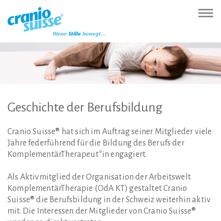
Zur
Direkt
Direkt
Kontakt
Sitemap
Suche
Direkt
Startseite
zur
zum
(Accesskey
(Accesskey
(Accesskey
zur
Nav
(Accesskey
Hauptnavigation
Inhalt
3)
4)
5)
Sprachumschaltung
ein-
0)
(Accesskey
(Accesskey
(Accesskey
1)
2)
6)
Geschichte
der
Berufsbildung
Cranio Suisse® hat sich im Auftrag seiner Mitglieder viele
Jahre federführend für die Bildung des Berufs der
KomplementärTherapeut*in engagiert.
Als Aktivmitglied der Organisation der Arbeitswelt
KomplementärTherapie (OdA KT) gestaltet Cranio
Suisse® die Berufsbildung in der Schweiz weiterhin aktiv
mit. Die Interessen der Mitglieder von Cranio Suisse®