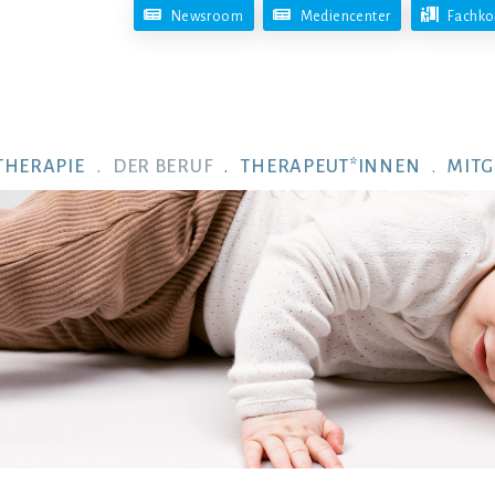
Newsroom
Mediencenter
Fachko
THERAPIE
DER BERUF
THERAPEUT*INNEN
MITG