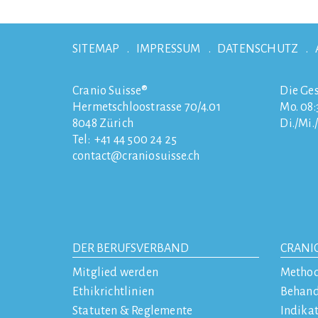
SITEMAP
IMPRESSUM
DATENSCHUTZ
Cranio Suisse®
Die Ges
Hermetschloostrasse 70/4.01
Mo. 08:3
8048
Zürich
Di./Mi.
Tel:
+41 44 500 24 25
contact
craniosuisse.ch
DER BERUFSVERBAND
CRANI
Mitglied werden
Metho
Ethikrichtlinien
Behan
Statuten & Reglemente
Indika