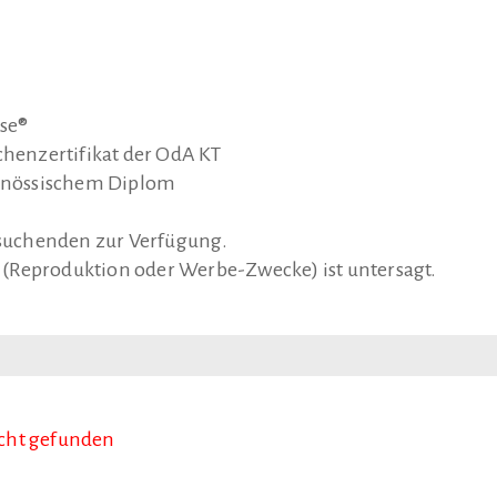
sse®
henzertifikat der OdA KT
enössischem Diplom
atsuchenden zur Verfügung.
(Reproduktion oder Werbe-Zwecke) ist untersagt.
icht gefunden