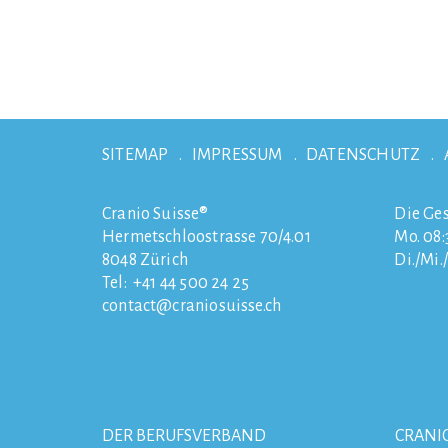
SITEMAP
IMPRESSUM
DATENSCHUTZ
Cranio Suisse®
Die Ges
Hermetschloostrasse 70/4.01
Mo. 08:3
8048
Zürich
Di./Mi.
Tel:
+41 44 500 24 25
contact
craniosuisse.ch
DER BERUFSVERBAND
CRANI