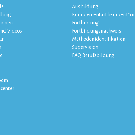
de
Ausbildung
dlung
KomplementärTherapeut*in
tionen
Fortbildung
und Videos
Fortbildungsnachweis
ur
Methodenidentifikation
n
Supervision
e
FAQ Berufsbildung
oom
center