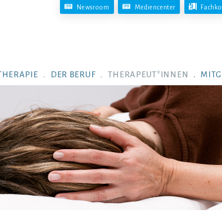
Newsroom
Mediencenter
Fachko
THERAPIE
DER BERUF
THERAPEUT*INNEN
MITG