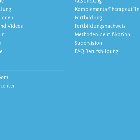
de
Ausbildung
dlung
KomplementärTherapeut*in
tionen
Fortbildung
und Videos
Fortbildungsnachweis
ur
Methodenidentifikation
n
Supervision
e
FAQ Berufsbildung
oom
center