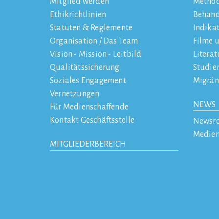
Mitglied werden
Metho
Ethikrichtlinien
Behan
Statuten & Reglemente
Indika
Organisation / Das Team
Filme 
Vision - Mission - Leitbild
Literat
Qualitätssicherung
Studie
Soziales Engagement
Migrän
Vernetzungen
NEWS
Für Medienschaffende
Kontakt Geschäftsstelle
Newsr
Medien
MITGLIEDERBEREICH