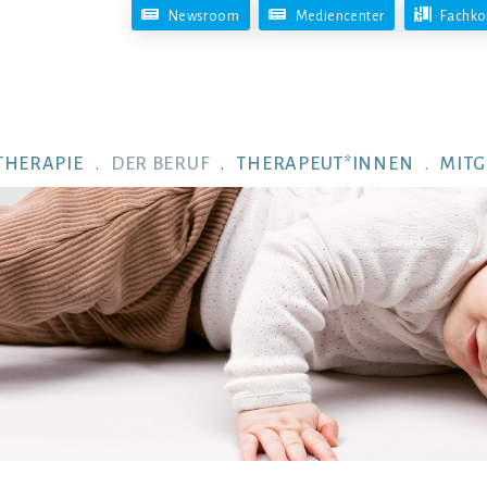
Newsroom
Mediencenter
Fachko
THERAPIE
DER BERUF
THERAPEUT*INNEN
MITG