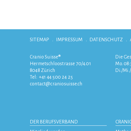
SITEMAP
IMPRESSUM
DATENSCHUTZ
Cranio Suisse®
Die Ges
Hermetschloostrasse 70/4.01
Mo. 08:3
8048
Zürich
Di./Mi.
Tel:
+41 44 500 24 25
contact
craniosuisse.ch
DER BERUFSVERBAND
CRANI