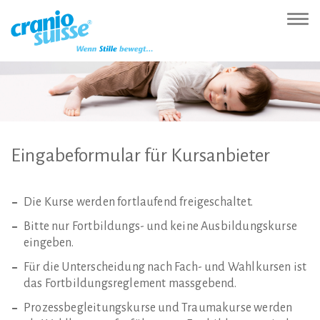
Zur
Direkt
Direkt
Kontakt
Sitemap
Suche
Direkt
Startseite
zur
zum
(Accesskey
(Accesskey
(Accesskey
zur
Nav
(Accesskey
Hauptnavigation
Inhalt
3)
4)
5)
Sprachumschaltung
ein-
0)
(Accesskey
(Accesskey
(Accesskey
1)
2)
6)
Eingabeformular
für
Kursanbieter
Die Kurse werden fortlaufend freigeschaltet.
Bitte nur Fortbildungs- und keine Ausbildungskurse
eingeben.
Für die Unterscheidung nach Fach- und Wahlkursen ist
das Fortbildungsreglement massgebend.
Prozessbegleitungskurse und Traumakurse werden