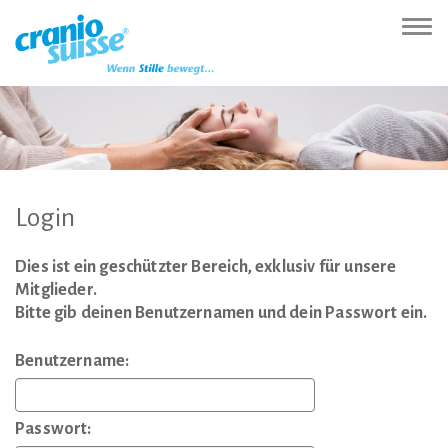
Zur
Direkt
Direkt
Kontakt
Sitemap
Suche
Direkt
Startseite
zur
zum
(Accesskey
(Accesskey
(Accesskey
zur
Nav
(Accesskey
Hauptnavigation
Inhalt
3)
4)
5)
Sprachumschaltung
ein-
0)
(Accesskey
(Accesskey
(Accesskey
1)
2)
6)
Login
Dies ist ein geschützter Bereich, exklusiv für unsere
Mitglieder.
Bitte gib deinen Benutzernamen und dein Passwort ein.
Benutzername:
Passwort: