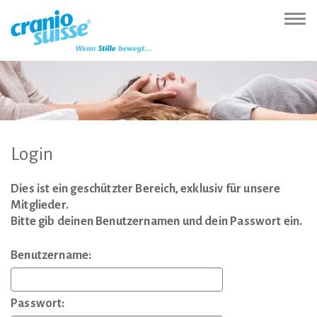
Zur
Direkt
Direkt
Kontakt
Sitemap
Suche
Direkt
Startseite
zur
zum
(Accesskey
(Accesskey
(Accesskey
zur
Nav
(Accesskey
Hauptnavigation
Inhalt
3)
4)
5)
Sprachumschaltung
ein-
0)
(Accesskey
(Accesskey
(Accesskey
1)
2)
6)
Login
Dies ist ein geschützter Bereich, exklusiv für unsere
Mitglieder.
Bitte gib deinen Benutzernamen und dein Passwort ein.
Benutzername:
Passwort: