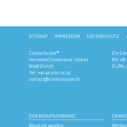
SITEMAP
IMPRESSUM
DATENSCHUTZ
Cranio Suisse®
Die Ges
Hermetschloostrasse 70/4.01
Mo. 08:3
8048
Zürich
Di./Mi.
Tel:
+41 44 500 24 25
contact
craniosuisse.ch
DER BERUFSVERBAND
CRANI
Mitglied werden
Metho