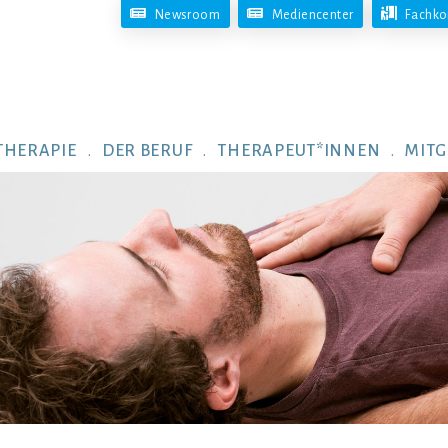
Newsroom
Mediencenter
Fachko
THERAPIE
DER BERUF
THERAPEUT*INNEN
MITG