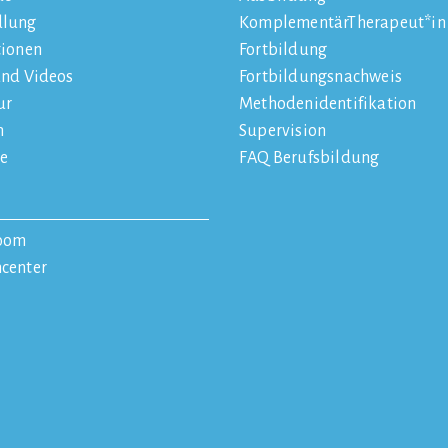
dlung
KomplementärTherapeut*in
tionen
Fortbildung
und Videos
Fortbildungsnachweis
ur
Methodenidentifikation
n
Supervision
e
FAQ Berufsbildung
oom
center