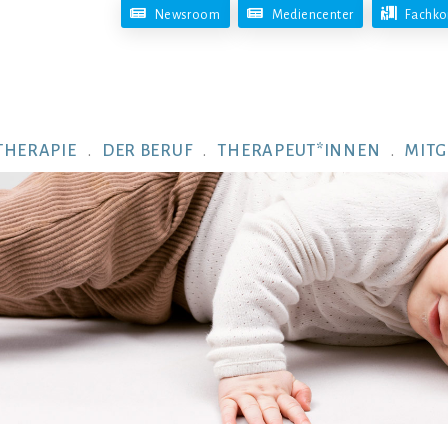
Newsroom
Mediencenter
Fachko
THERAPIE
DER BERUF
THERAPEUT*INNEN
MITG