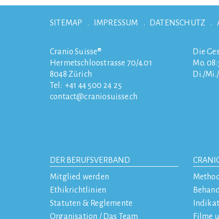
SITEMAP
IMPRESSUM
DATENSCHUTZ
Cranio Suisse®
Die Ges
Hermetschloostrasse 70/4.01
Mo. 08:3
8048
Zürich
Di./Mi.
Tel:
+41 44 500 24 25
contact
craniosuisse.ch
DER BERUFSVERBAND
CRANI
Mitglied werden
Metho
Ethikrichtlinien
Behan
Statuten & Reglemente
Indika
Organisation / Das Team
Filme 