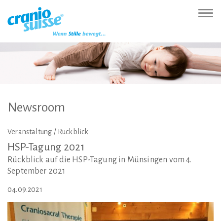
Zur
Direkt
Direkt
Kontakt
Sitemap
Suche
Direkt
Startseite
zur
zum
(Accesskey
(Accesskey
(Accesskey
zur
Nav
(Accesskey
Hauptnavigation
Inhalt
3)
4)
5)
Sprachumschaltung
ein-
0)
(Accesskey
(Accesskey
(Accesskey
1)
2)
6)
Newsroom
Veranstaltung / Rückblick
HSP-Tagung
2021
Rückblick auf die HSP-Tagung in Münsingen vom 4.
September 2021
04.09.2021