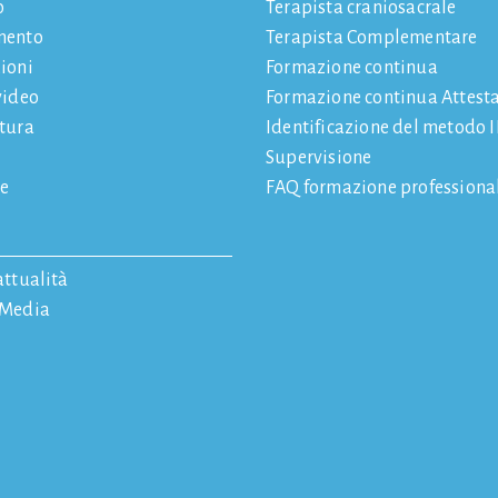
o
Terapista craniosacrale
mento
Terapista Complementare
ioni
Formazione continua
video
Formazione continua Attest
atura
Identificazione del metodo
Supervisione
e
FAQ formazione professiona
attualità
 Media