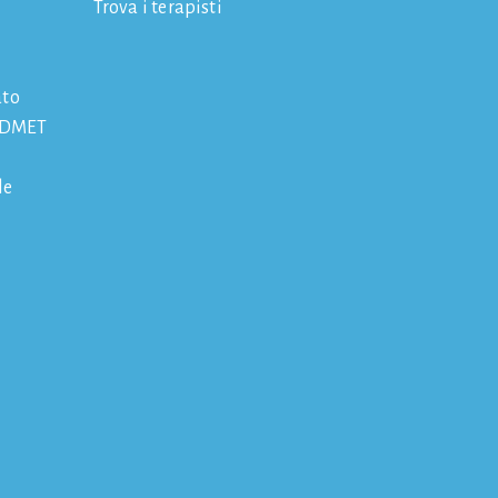
Trova i terapisti
ato
 IDMET
le