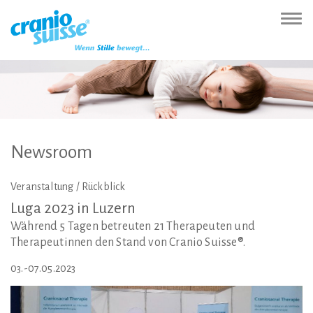
Zur
Direkt
Direkt
Kontakt
Sitemap
Suche
Direkt
Startseite
zur
zum
(Accesskey
(Accesskey
(Accesskey
zur
Nav
(Accesskey
Hauptnavigation
Inhalt
3)
4)
5)
Sprachumschaltung
ein-
0)
(Accesskey
(Accesskey
(Accesskey
1)
2)
6)
Newsroom
Veranstaltung / Rückblick
Luga
2023
in
Luzern
Während 5 Tagen betreuten 21 Therapeuten und
Therapeutinnen den Stand von Cranio Suisse®.
03.-07.05.2023