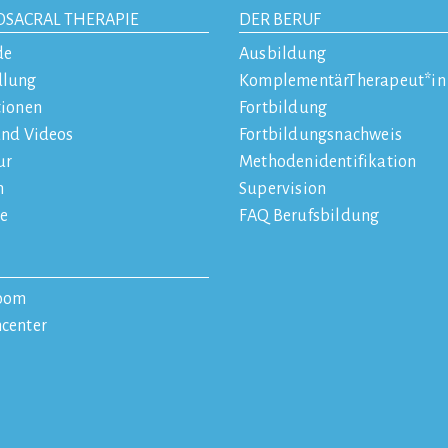
OSACRAL THERAPIE
DER BERUF
de
Ausbildung
dlung
KomplementärTherapeut*in
tionen
Fortbildung
und Videos
Fortbildungsnachweis
ur
Methodenidentifikation
n
Supervision
e
FAQ Berufsbildung
oom
center