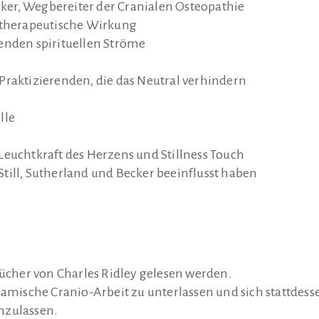
ecker, Wegbereiter der Cranialen Osteopathie
ie therapeutische Wirkung
enden spirituellen Ströme
Praktizierenden, die das Neutral verhindern
lle
e Leuchtkraft des Herzens und Stillness Touch
. Still, Sutherland und Becker beeinflusst haben
Bücher von Charles Ridley gelesen werden.
namische Cranio-Arbeit zu unterlassen und sich stattdess
nzulassen.