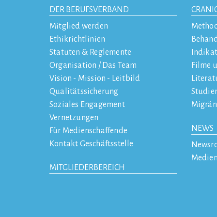
DER BERUFSVERBAND
CRANI
Mitglied werden
Metho
Ethikrichtlinien
Behan
Statuten & Reglemente
Indika
Organisation / Das Team
Filme 
Vision - Mission - Leitbild
Literat
Qualitätssicherung
Studie
Soziales Engagement
Migrän
Vernetzungen
NEWS
Für Medienschaffende
Kontakt Geschäftsstelle
Newsr
Medien
MITGLIEDERBEREICH