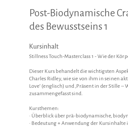
Post-Biodynamische Cra
des Bewusstseins 1
Kursinhalt
Stillness Touch-Masterclass 1 - Wie der Kör
Dieser Kurs behandelt die wichtigsten Asp
Charles Ridley, wie sie von ihm in seinen ak
Love‘ (englisch) und ‚Präsent in der Stille 
zusammengefasst sind.
Kursthemen:
• Überblick über prä-biodynamische, biod
• Bedeutung + Anwendung der Kursinhalte i