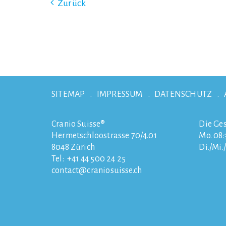
Zurück
SITEMAP
IMPRESSUM
DATENSCHUTZ
Cranio Suisse®
Die Ges
Hermetschloostrasse 70/4.01
Mo. 08:3
8048
Zürich
Di./Mi.
Tel:
+41 44 500 24 25
contact
craniosuisse.ch