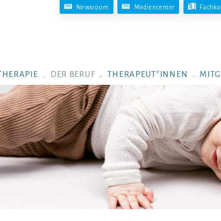
Newsroom
Mediencenter
Fachko
THERAPIE
DER BERUF
THERAPEUT*INNEN
MITG