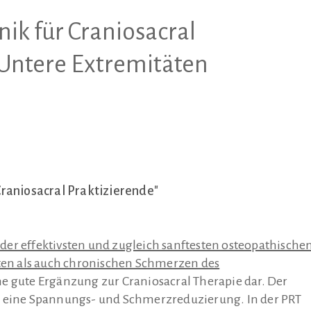
nik für Craniosacral
: Untere Extremitäten
Craniosacral Praktizierende"
 der effektivsten und zugleich sanftesten osteopathische
en als auch chronischen Schmerzen des
ine gute Ergänzung zur Craniosacral Therapie dar. Der
g eine Spannungs- und Schmerzreduzierung. In der PRT