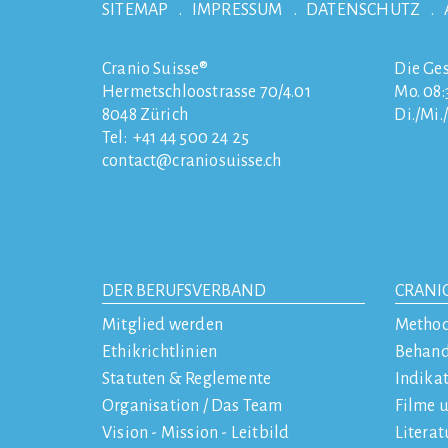
SITEMAP
IMPRESSUM
DATENSCHUTZ
Cranio Suisse®
Die Ges
Hermetschloostrasse 70/4.01
Mo. 08:3
8048
Zürich
Di./Mi.
Tel:
+41 44 500 24 25
contact
craniosuisse.ch
DER BERUFSVERBAND
CRANI
Mitglied werden
Metho
Ethikrichtlinien
Behan
Statuten & Reglemente
Indika
Organisation / Das Team
Filme 
Vision - Mission - Leitbild
Literat