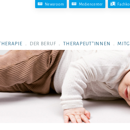
Newsroom
Mediencenter
Fachko
THERAPIE
DER BERUF
THERAPEUT*INNEN
MITG