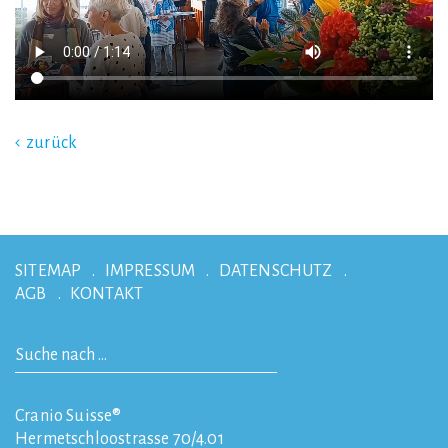
zurück
SITEMAP
IMPRESSUM
DATENSCHUTZ
AGB
KONTAKT
Cranio Suisse®
Hermetschloostrasse 70/4.01