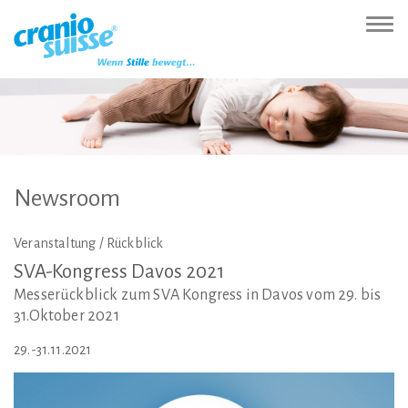
Zur
Direkt
Direkt
Kontakt
Sitemap
Suche
Direkt
Startseite
zur
zum
(Accesskey
(Accesskey
(Accesskey
zur
Nav
(Accesskey
Hauptnavigation
Inhalt
3)
4)
5)
Sprachumschaltung
ein-
0)
(Accesskey
(Accesskey
(Accesskey
1)
2)
6)
Newsroom
Veranstaltung / Rückblick
SVA-Kongress
Davos
2021
Messerückblick zum SVA Kongress in Davos vom 29. bis
31.Oktober 2021
29.-31.11.2021