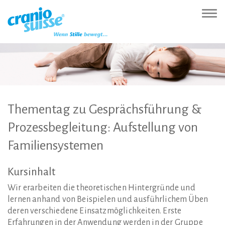
Zur
Direkt
Direkt
Kontakt
Sitemap
Suche
Direkt
Startseite
zur
zum
(Accesskey
(Accesskey
(Accesskey
zur
Nav
(Accesskey
Hauptnavigation
Inhalt
3)
4)
5)
Sprachumschaltung
ein-
0)
(Accesskey
(Accesskey
(Accesskey
1)
2)
6)
Thementag
zu
Gesprächsführung
&
Prozessbegleitung:
Aufstellung
von
Familiensystemen
Kursinhalt
Wir erarbeiten die theoretischen Hintergründe und
lernen anhand von Beispielen und ausführlichem Üben
deren verschiedene Einsatzmöglichkeiten. Erste
Erfahrungen in der Anwendung werden in der Gruppe