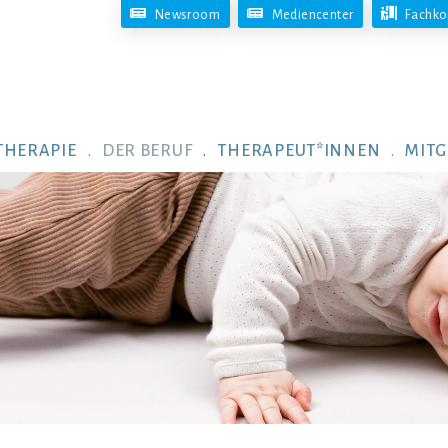
Newsroom
Mediencenter
Fachko
THERAPIE
DER BERUF
THERAPEUT*INNEN
MITG