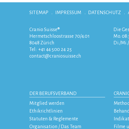
SITEMAP
IMPRESSUM
DATENSCHUTZ
Cranio Suisse®
Die Ges
Hermetschloostrasse 70/4.01
Mo. 08:3
8048
Zürich
Di./Mi.
Tel:
+41 44 500 24 25
contact
craniosuisse.ch
DER BERUFSVERBAND
CRANI
Mitglied werden
Metho
Ethikrichtlinien
Behan
Statuten & Reglemente
Indika
Organisation / Das Team
Filme 