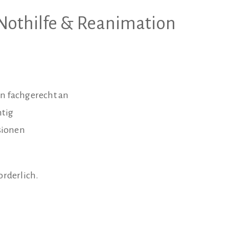
Nothilfe & Reanimation
n fachgerecht an
htig
sionen
orderlich.