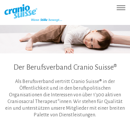
Zur
Direkt
Direkt
Kontakt
Sitemap
Suche
Direkt
Startseite
zur
zum
(Accesskey
(Accesskey
(Accesskey
zur
Nav
(Accesskey
Hauptnavigation
Inhalt
3)
4)
5)
Sprachumschaltung
ein-
0)
(Accesskey
(Accesskey
(Accesskey
1)
2)
6)
Der
Berufsverband
Cranio
Suisse®
Als Berufsverband vertritt Cranio Suisse® in der
Öffentlichkeit und in den berufspolitischen
Organisationen die Interessen von über 1'300 aktiven
Craniosacral Therapeut*innen. Wir stehen für Qualität
ein und unterstützen unsere Mitglieder mit einer breiten
Palette von Dienstleistungen.