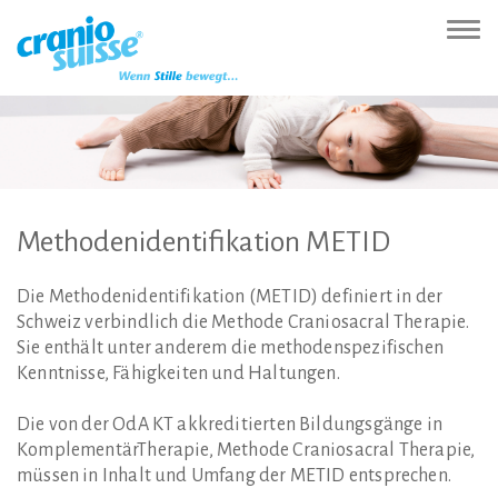
Zur
Direkt
Direkt
Kontakt
Sitemap
Suche
Direkt
Startseite
zur
zum
(Accesskey
(Accesskey
(Accesskey
zur
Nav
(Accesskey
Hauptnavigation
Inhalt
3)
4)
5)
Sprachumschaltung
ein-
0)
(Accesskey
(Accesskey
(Accesskey
1)
2)
6)
Methodenidentifikation
METID
Die Methodenidentifikation (METID) definiert in der
Schweiz verbindlich die Methode Craniosacral Therapie.
Sie enthält unter anderem die methodenspezifischen
Kenntnisse, Fähigkeiten und Haltungen.
Die von der OdA KT akkreditierten Bildungsgänge in
KomplementärTherapie, Methode Craniosacral Therapie,
müssen in Inhalt und Umfang der METID entsprechen.