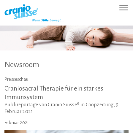
Zur
Direkt
Direkt
Kontakt
Sitemap
Suche
Direkt
Startseite
zur
zum
(Accesskey
(Accesskey
(Accesskey
zur
Nav
(Accesskey
Hauptnavigation
Inhalt
3)
4)
5)
Sprachumschaltung
ein-
0)
(Accesskey
(Accesskey
(Accesskey
1)
2)
6)
Newsroom
Presseschau
Craniosacral
Therapie
für
ein
starkes
Immunsystem
Publireportage von Cranio Suisse® in Coopzeitung, 9.
Februar 2021
Februar 2021