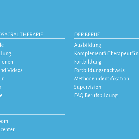
OSACRAL THERAPIE
DER BERUF
de
Ausbildung
dlung
KomplementärTherapeut*in
tionen
Fortbildung
und Videos
Fortbildungsnachweis
ur
Methodenidentifikation
n
Supervision
e
FAQ Berufsbildung
oom
center