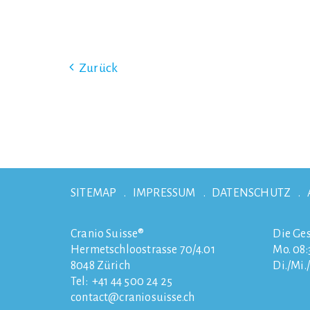
Zurück
SITEMAP
IMPRESSUM
DATENSCHUTZ
Cranio Suisse®
Die Ges
Hermetschloostrasse 70/4.01
Mo. 08:3
8048
Zürich
Di./Mi.
Tel:
+41 44 500 24 25
contact
craniosuisse.ch