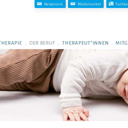
Newsroom
Mediencenter
Fachko
THERAPIE
DER BERUF
THERAPEUT*INNEN
MITG