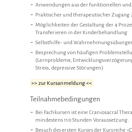
Anwendungen aus der funktionellen und
Praktischer und therapeutischer Zugang z
Möglichkeiten der Gestaltung der 4 Proz
Transferieren in der Kinderbehandlung
Selbsthilfe- und Wahrnehmungsübunge
Besprechung von häufigen Problemstellu
(Lernprobleme, Entwicklungsverzögerung
Stress, depressive Störungen)
>> zur Kursanmeldung <<
Teilnahmebedingungen
Bei Fachkursen ist eine Craniosacral The
mindestens 110 Stunden Voraussetzung.
Besuch des ersten Kurses der Kursreihe