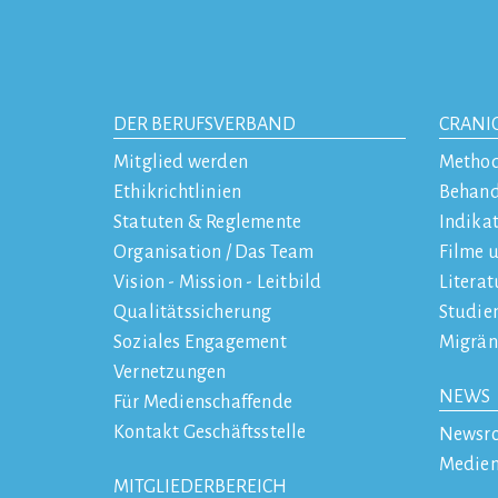
DER BERUFSVERBAND
CRANI
Mitglied werden
Metho
Ethikrichtlinien
Behan
Statuten & Reglemente
Indika
Organisation / Das Team
Filme 
Vision - Mission - Leitbild
Literat
Qualitätssicherung
Studie
Soziales Engagement
Migrän
Vernetzungen
NEWS
Für Medienschaffende
Kontakt Geschäftsstelle
Newsr
Medien
MITGLIEDERBEREICH