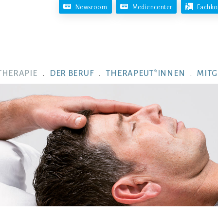
Newsroom
Mediencenter
Fachko
THERAPIE
DER BERUF
THERAPEUT*INNEN
MITG