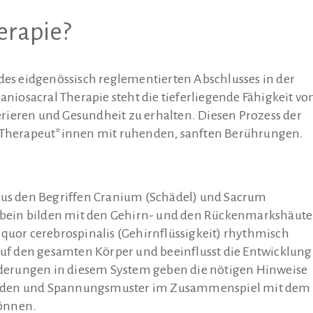
erapie?
 des eidgenössisch reglementierten Abschlusses in der
osacral Therapie steht die tieferliegende Fähigkeit vo
nerieren und Gesundheit zu erhalten. Diesen Prozess der
l Therapeut*innen mit ruhenden, sanften Berührungen.
 aus den Begriffen Cranium (Schädel) und Sacrum
bein bilden mit den Gehirn- und den Rückenmarkshäut
iquor cerebrospinalis (Gehirnflüssigkeit) rhythmisch
 auf den gesamten Körper und beeinflusst die Entwicklung
erungen in diesem System geben die nötigen Hinweise
lockaden und Spannungsmuster im Zusammenspiel mit dem
können.