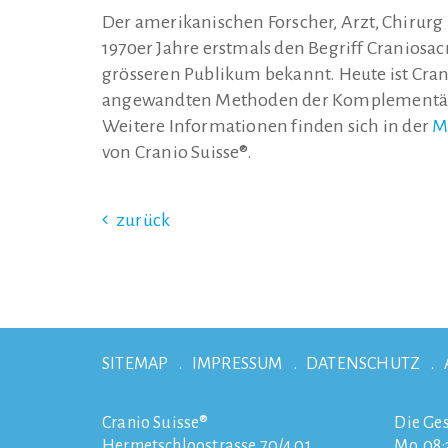
Der amerikanischen Forscher, Arzt, Chirurg
1970er Jahre erstmals den Begriff Craniosa
grösseren Publikum bekannt. Heute ist Cran
angewandten Methoden der Komplementär
Weitere Informationen finden sich in der
M
von Cranio Suisse®.
zurück
SITEMAP
IMPRESSUM
DATENSCHUTZ
Cranio Suisse®
Die Ges
Hermetschloostrasse 70/4.01
Mo. 08:3