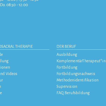
/Do. 08:30 - 12:00
OSACRAL THERAPIE
DER BERUF
de
Ausbildung
dlung
KomplementärTherapeut*in
tionen
Fortbildung
und Videos
Fortbildungsnachweis
ur
Methodenidentifikation
n
Supervision
e
FAQ Berufsbildung