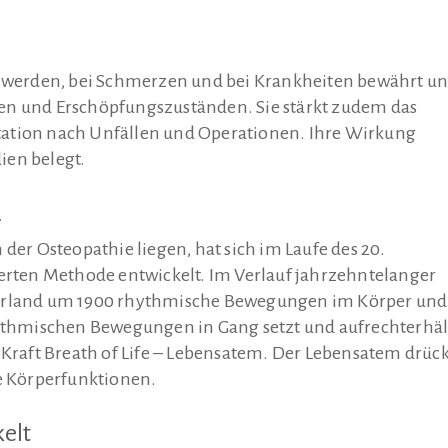
schwerden, bei Schmerzen und bei Krankheiten bewährt u
en und Erschöpfungszuständen. Sie stärkt zudem das
tation nach Unfällen und Operationen. Ihre Wirkung
ien belegt.
…
 der Osteopathie liegen, hat sich im Laufe des 20.
ierten Methode entwickelt. Im Verlauf jahrzehntelanger
herland um 1900 rhythmische Bewegungen im Körper und
hythmischen Bewegungen in Gang setzt und aufrechterhäl
 Kraft Breath of Life – Lebensatem. Der Lebensatem drück
le Körperfunktionen.
kelt