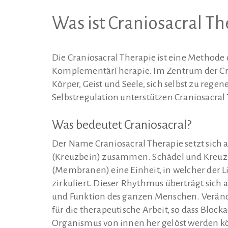
Was ist Craniosacral Th
Die Craniosacral Therapie ist eine Methode
KomplementärTherapie. Im Zentrum der Crani
Körper, Geist und Seele, sich selbst zu rege
Selbstregulation unterstützen Craniosacra
Was bedeutet Craniosacral?
Der Name Craniosacral Therapie setzt sich
(Kreuzbein) zusammen. Schädel und Kreuz
(Membranen) eine Einheit, in welcher der L
zirkuliert. Dieser Rhythmus überträgt sich
und Funktion des ganzen Menschen. Veränd
für die therapeutische Arbeit, so dass B
Organismus von innen her gelöst werden 