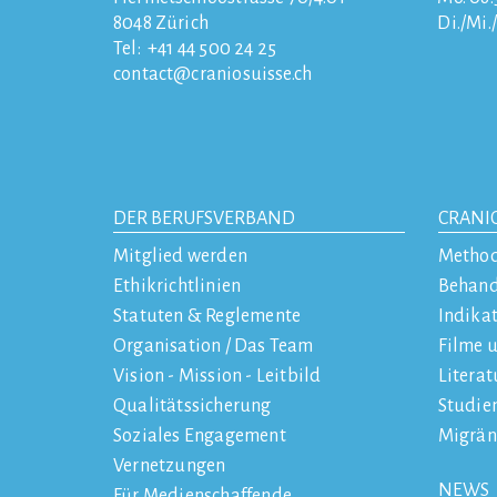
8048
Zürich
Di./Mi.
Tel:
+41 44 500 24 25
contact
craniosuisse.ch
DER BERUFSVERBAND
CRANI
Mitglied werden
Metho
Ethikrichtlinien
Behan
Statuten & Reglemente
Indika
Organisation / Das Team
Filme 
Vision - Mission - Leitbild
Literat
Qualitätssicherung
Studie
Soziales Engagement
Migrän
Vernetzungen
NEWS
Für Medienschaffende