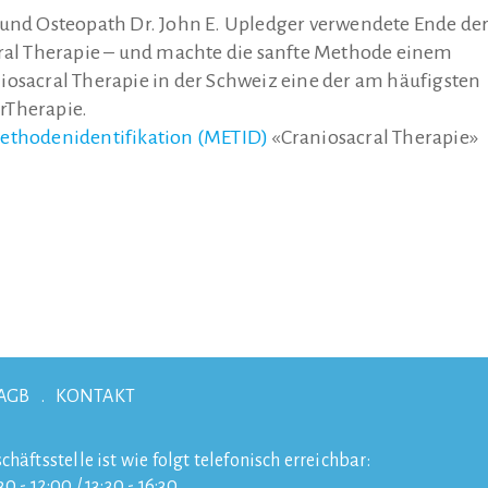
 und Osteopath Dr. John E. Upledger verwendete Ende de
cral Therapie – und machte die sanfte Methode einem
iosacral Therapie in der Schweiz eine der am häufigsten
Therapie.
ethodenidentifikation (METID)
«Craniosacral Therapie»
AGB
KONTAKT
chäftsstelle ist wie folgt telefonisch erreichbar:
0 - 12:00 / 13:30 - 16:30