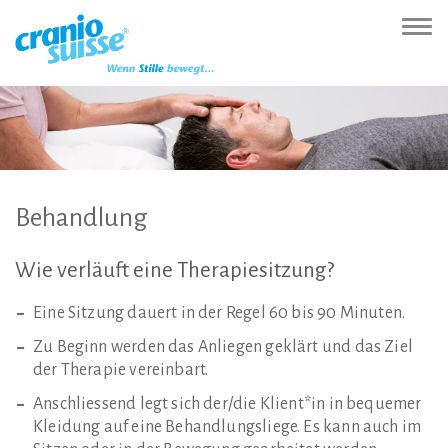
Zur
Direkt
Direkt
Kontakt
Sitemap
Suche
Direkt
Startseite
zur
zum
(Accesskey
(Accesskey
(Accesskey
zur
Nav
(Accesskey
Hauptnavigation
Inhalt
3)
4)
5)
Sprachumschaltung
ein-
0)
(Accesskey
(Accesskey
(Accesskey
1)
2)
6)
Behandlung
Wie
verläuft
eine
Therapiesitzung?
Eine Sitzung dauert in der Regel 60 bis 90 Minuten.
Zu Beginn werden das Anliegen geklärt und das Ziel
der Therapie vereinbart.
Anschliessend legt sich der/die Klient*in in bequemer
Kleidung auf eine Behandlungsliege. Es kann auch im