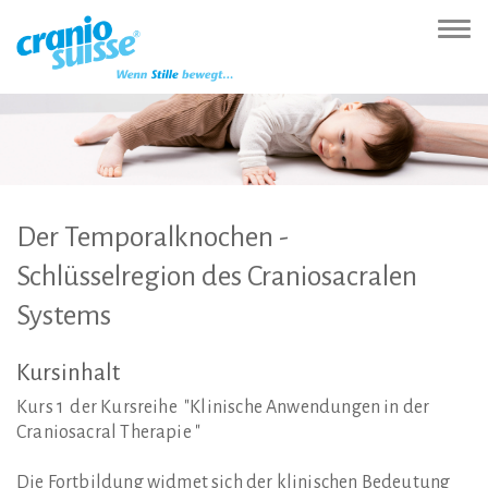
Zur
Direkt
Direkt
Kontakt
Sitemap
Suche
Direkt
Startseite
zur
zum
(Accesskey
(Accesskey
(Accesskey
zur
Nav
(Accesskey
Hauptnavigation
Inhalt
3)
4)
5)
Sprachumschaltung
ein-
0)
(Accesskey
(Accesskey
(Accesskey
1)
2)
6)
Der
Temporalknochen -
Schlüsselregion
des
Craniosacralen
Systems
Kursinhalt
Kurs 1 der Kursreihe "Klinische Anwendungen in der
Craniosacral Therapie "
Die Fortbildung widmet sich der klinischen Bedeutung