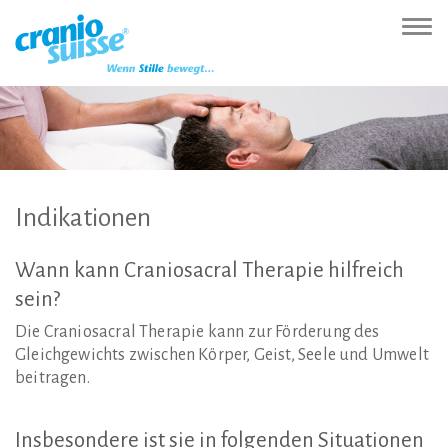
Zur
Direkt
Direkt
Kontakt
Sitemap
Suche
Direkt
Startseite
zur
zum
(Accesskey
(Accesskey
(Accesskey
zur
Nav
(Accesskey
Hauptnavigation
Inhalt
3)
4)
5)
Sprachumschaltung
ein-
0)
(Accesskey
(Accesskey
(Accesskey
1)
2)
6)
Indikationen
Wann
kann
Craniosacral
Therapie
hilfreich
sein?
Die Craniosacral Therapie kann zur Förderung des
Gleichgewichts zwischen Körper, Geist, Seele und Umwelt
beitragen.
Insbesondere
ist
sie
in
folgenden
Situationen