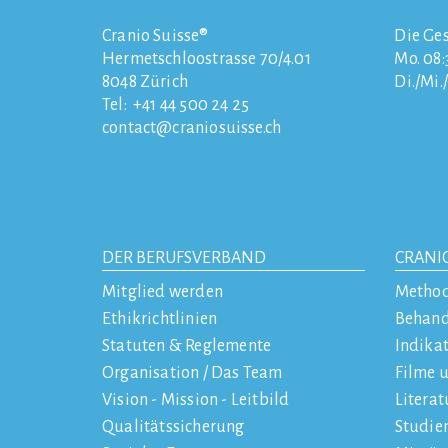
Cranio Suisse®
Die Ges
Hermetschloostrasse 70/4.01
Mo. 08:3
8048
Zürich
Di./Mi.
Tel:
+41 44 500 24 25
contact
craniosuisse.ch
DER BERUFSVERBAND
CRANI
Mitglied werden
Metho
Ethikrichtlinien
Behan
Statuten & Reglemente
Indika
Organisation / Das Team
Filme 
Vision - Mission - Leitbild
Literat
Qualitätssicherung
Studie