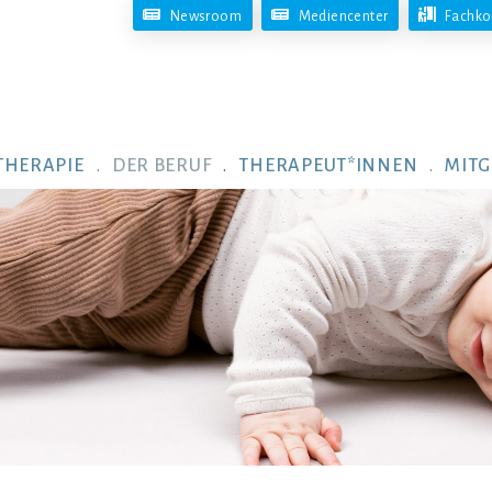
Newsroom
Mediencenter
Fachko
THERAPIE
DER BERUF
THERAPEUT*INNEN
MITG