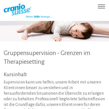
Zur
Direkt
Direkt
Kontakt
Sitemap
Suche
Direkt
Startseite
zur
zum
(Accesskey
(Accesskey
(Accesskey
zur
Nav
(Accesskey
Hauptnavigation
Inhalt
3)
4)
5)
Sprachumschaltung
ein-
0)
(Accesskey
(Accesskey
(Accesskey
1)
2)
6)
Gruppensupervision
-
Grenzen
im
Therapiesetting
Kursinhalt
Supervision kann uns helfen, unsere Arbeit mit unseren
Klient:innen besser zu verstehen und in
herausfordernden Situationen die Übersicht zu erlangen
oder zu behalten. Professionell begleitete Selbstreflexion
ist die Grundlage dafür, unseren Klient:innen für deren