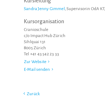
Kursleitung
Sandra Jenny Gimmel
, Supervisorin OdA KT
Kursorganisation
Cranioschule
c/o Impact Hub Zürich
Sihlquai 131
8005 Zürich
Tel +41 43 542 23 33
Zur Website
E-Mail senden
Zurück