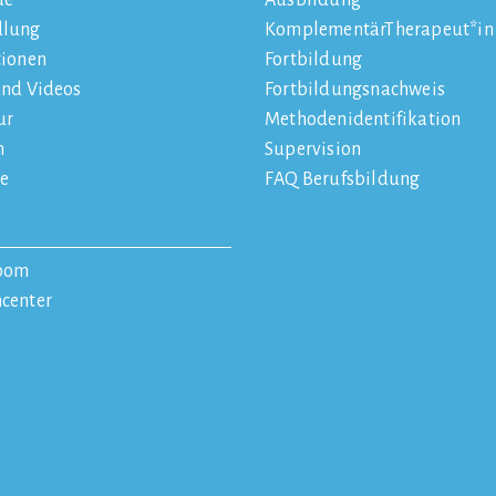
de
Ausbildung
dlung
KomplementärTherapeut*in
tionen
Fortbildung
und Videos
Fortbildungsnachweis
ur
Methodenidentifikation
n
Supervision
e
FAQ Berufsbildung
oom
center