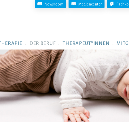
Newsroom
Mediencenter
Fachko
THERAPIE
DER BERUF
THERAPEUT*INNEN
MITG