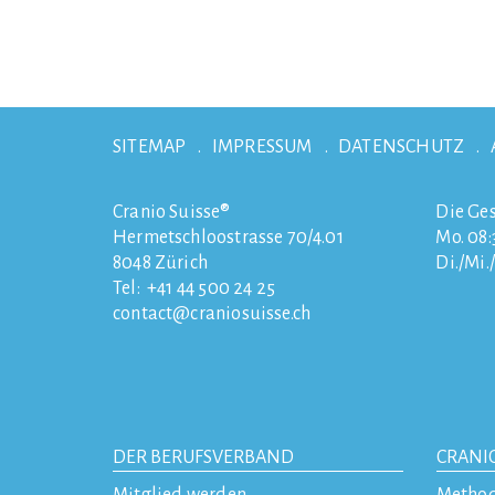
SITEMAP
IMPRESSUM
DATENSCHUTZ
Cranio Suisse®
Die Ges
Hermetschloostrasse 70/4.01
Mo. 08:3
8048
Zürich
Di./Mi.
Tel:
+41 44 500 24 25
contact
craniosuisse.ch
DER BERUFSVERBAND
CRANI