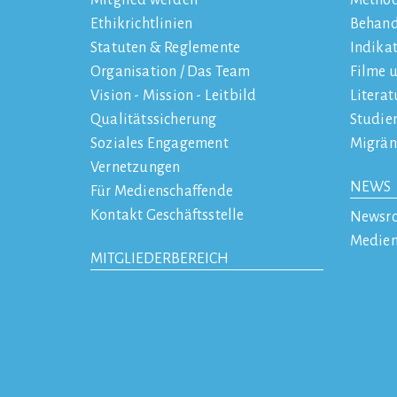
Mitglied werden
Metho
Ethikrichtlinien
Behan
Statuten & Reglemente
Indika
Organisation / Das Team
Filme 
Vision - Mission - Leitbild
Literat
Qualitätssicherung
Studie
Soziales Engagement
Migrän
Vernetzungen
NEWS
Für Medienschaffende
Kontakt Geschäftsstelle
Newsr
Medien
MITGLIEDERBEREICH